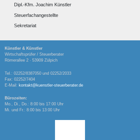
Dipl.-Kfm. Joachim Künstler
Steuerfachangestellte
Sekretariat
Künstler & Künstler
Wirtschaftsprüfer / Steuerberater
Römerallee 2 · 53909 Zülpich
Tel.: 02252/8387050 und 02252/2033
Fax: 02252/7404
E-Mail:
kontakt@kuenstler-steuerberater.de
Bürozeiten:
Mo., Di., Do.: 8:00 bis 17:00 Uhr
Mi. und Fr.: 8:00 bis 13:00 Uhr