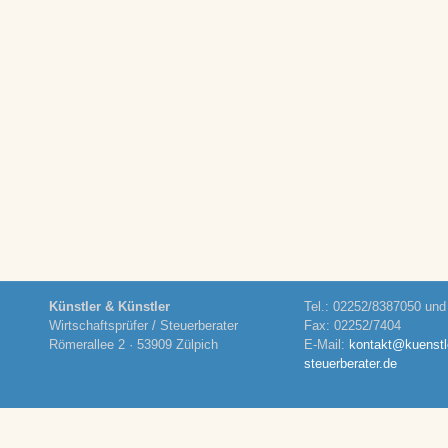
Künstler & Künstler
Tel.: 02252/8387050 un
Wirtschaftsprüfer / Steuerberater
Fax: 02252/7404
Römerallee 2 · 53909 Zülpich
E-Mail:
kontakt@kuenstl
steuerberater.de